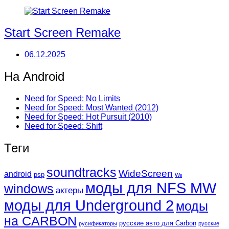
Start Screen Remake
06.12.2025
На Android
Need for Speed: No Limits
Need for Speed: Most Wanted (2012)
Need for Speed: Hot Pursuit (2010)
Need for Speed: Shift
Теги
soundtracks
WideScreen
android
psp
Wii
моды для NFS MW
windows
актеры
моды для Underground 2
моды
на CARBON
русские авто для Carbon
русификаторы
русские