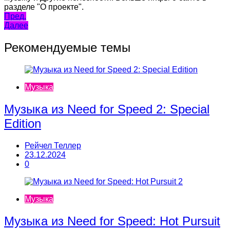
разделе "О проекте".
Навигация
Пред.
Далее
по
записям
Рекомендуемые темы
Музыка
Музыка из Need for Speed 2: Special
Edition
Рейчел Теллер
23.12.2024
0
Музыка
Музыка из Need for Speed: Hot Pursuit