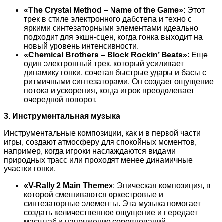
«The Crystal Method – Name of the Game»
: Этот
трек в стиле электронного дабстепа и техно с
яркими синтезаторными элементами идеально
подходит для экшн-сцен, когда гонка выходит на
новый уровень интенсивности.
«Chemical Brothers – Block Rockin’ Beats»
: Еще
один электронный трек, который усиливает
динамику гонки, сочетая быстрые удары и басы с
ритмичными синтезаторами. Он создает ощущение
потока и ускорения, когда игрок преодолевает
очередной поворот.
3. Инструментальная музыка
Инструментальные композиции, как и в первой части
игры, создают атмосферу для спокойных моментов,
например, когда игроки наслаждаются видами
природных трасс или проходят менее динамичные
участки гонки.
«V-Rally 2 Main Theme»
: Эпическая композиция, в
которой смешиваются оркестровые и
синтезаторные элементы. Эта музыка помогает
создать величественное ощущение и передает
масштаб и напряжение соревнований.