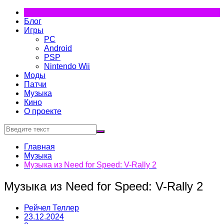
Перейти
Need for Speed
Скачать бесплатно по прямой ссылке без торрентов!
к
Блог
содержимому
Игры
PC
Android
PSP
Nintendo Wii
Моды
Патчи
Музыка
Кино
О проекте
Главная
Музыка
Музыка из Need for Speed: V-Rally 2
Музыка из Need for Speed: V-Rally 2
Рейчел Теллер
23.12.2024